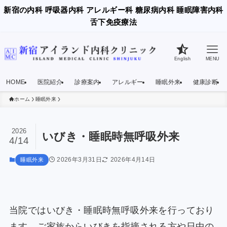
新宿の内科 呼吸器内科 アレルギー科 糖尿病内科 睡眠障害内科
舌下免疫療法
English
MENU
HOME
医院紹介
診療案内
アレルギー
睡眠外来
健康診断
ホーム
睡眠外来
2026
いびき・睡眠時無呼吸外来
4/14
2026年3月31日
2026年4月14日
睡眠外来
当院ではいびき・睡眠時無呼吸外来を行っており
ます。ご家族からいびきを指摘される方や日中の