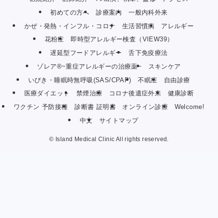
初めての方へ
診療案内
一般内科外来
かぜ・発熱・インフル・コロナ
生活習慣病
アレルギー
花粉症
即時型アレルギー検査（VIEW39）
遅延型フードアレルギー
舌下免疫療法
ゾレア®~重症アレルギーの治療薬~
スキンケア
いびき・睡眠時無呼吸(SAS/CPAP)
不眠症
自由診療
医療ダイエット
禁煙治療
コロナ後遺症外来
健康診断
ワクチン 予防接種
診断書 証明書
オンライン診療
Welcome!
中文
サイトマップ
©
Island Medical Clinic All rights reserved.